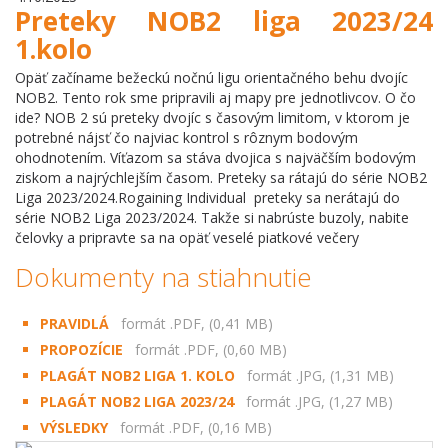
Preteky NOB2 liga 2023/24
1.kolo
Opäť začíname bežeckú nočnú ligu orientačného behu dvojíc
NOB2. Tento rok sme pripravili aj mapy pre jednotlivcov. O čo
ide? NOB 2 sú preteky dvojíc s časovým limitom, v ktorom je
potrebné nájsť čo najviac kontrol s rôznym bodovým
ohodnotením. Víťazom sa stáva dvojica s najväčším bodovým
ziskom a najrýchlejším časom. Preteky sa rátajú do série NOB2
Liga 2023/2024.Rogaining Individual preteky sa nerátajú do
série NOB2 Liga 2023/2024. Takže si nabrúste buzoly, nabite
čelovky a pripravte sa na opäť veselé piatkové večery
Dokumenty na stiahnutie
PRAVIDLÁ
formát .PDF, (0,41 MB)
PROPOZÍCIE
formát .PDF, (0,60 MB)
PLAGÁT NOB2 LIGA 1. KOLO
formát .JPG, (1,31 MB)
PLAGÁT NOB2 LIGA 2023/24
formát .JPG, (1,27 MB)
VÝSLEDKY
formát .PDF, (0,16 MB)